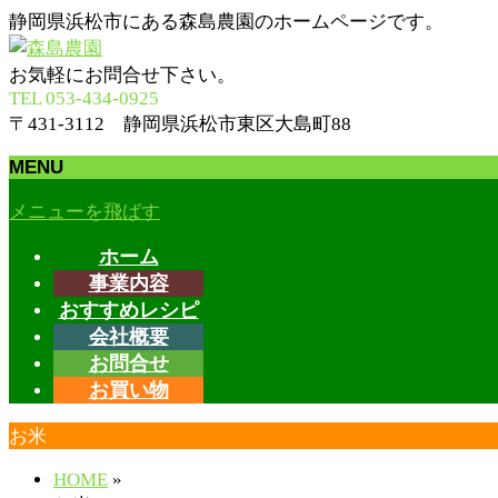
静岡県浜松市にある森島農園のホームページです。
お気軽にお問合せ下さい。
TEL 053-434-0925
〒431-3112 静岡県浜松市東区大島町88
MENU
メニューを飛ばす
ホーム
事業内容
おすすめレシピ
会社概要
お問合せ
お買い物
お米
HOME
»