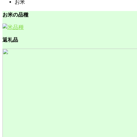
お米
お米の品種
返礼品